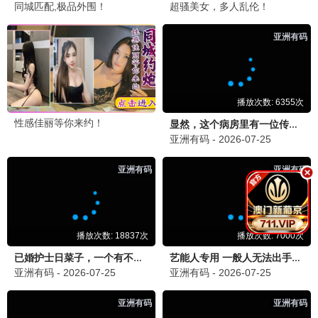
哈哈哈哈哈
2026 · 更新中
旅行/搞笑
五哈兄弟爆笑穷游
9.7
明星大侦探