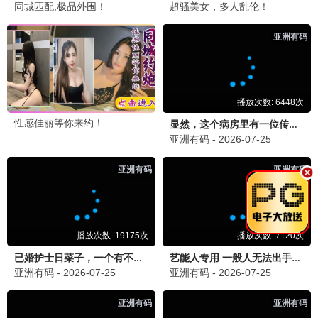
哈哈哈哈哈
2026 · 更新中
旅行/搞笑
五哈兄弟爆笑穷游
9.7
明星大侦探